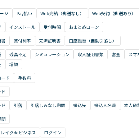
ャージ
Pay払い
Web完結（郵送なし）
Web契約（郵送あり）
号
インストール
受付時間
おまとめローン
明書
貸付利率
完済証明書
口座振替（自動引落し）
認
残高不足
シミュレーション
収入証明書類
審査
スマ
証
増額
ロード
手数料
ード
ード
引落
引落しみなし期間
振込先
振込人名義
本人確
期間
レイクdeビジネス
ログイン