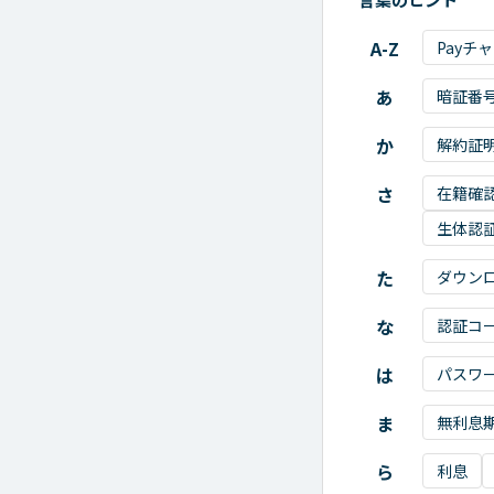
A-Z
Payチ
あ
暗証番
か
解約証
さ
在籍確
生体認
た
ダウン
な
認証コ
は
パスワ
ま
無利息
ら
利息