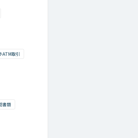
ホATM取引
認書類