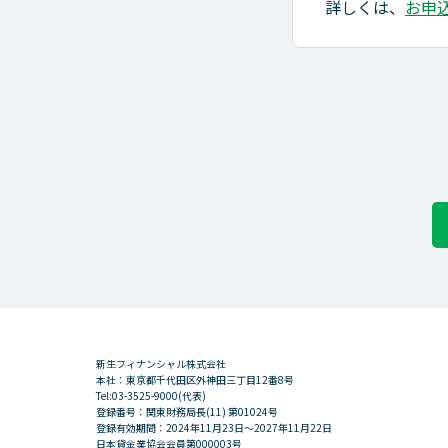
詳しくは、
お申
新生フィナンシャル株式会社
本社：東京都千代田区外神田三丁目12番8号
Tel:03-3525-9000(代表)
登録番号：関東財務局長(11) 第01024号
登録有効期間：2024年11月23日～2027年11月22日
日本貸金業協会会員第000003号